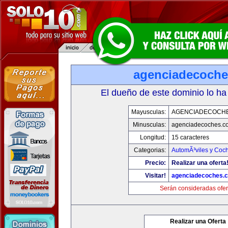
agenciadecoch
El dueño de este dominio lo ha
Mayusculas:
AGENCIADECOCH
Minusculas:
agenciadecoches.c
Longitud:
15 caracteres
Categorias:
AutomÃ³viles y Coc
Precio:
Realizar una oferta
Visitar!
agenciadecoches.
Serán consideradas ofer
Realizar una Oferta