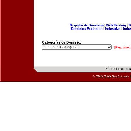
Registro de Dominios
|
Web Hosting
|
D
Dominios Expirados
|
Industrias
|
Indu
Categorías de Dominio:
[Pág. princi
** Precios expre
© 2002/2022 Solo10.com