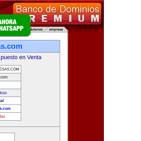
as.com
 puesto en Venta
ESAS.COM
.com
rias
ta!
as.com
tas