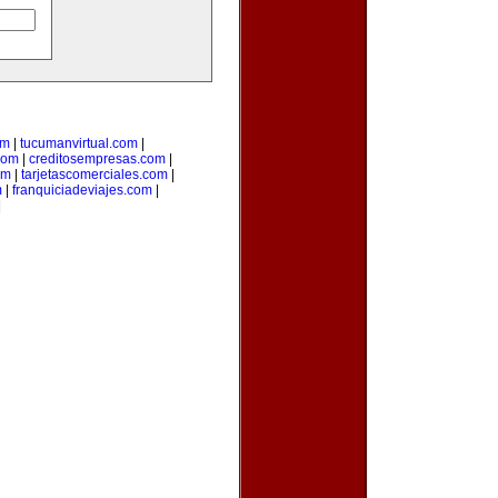
om
|
tucumanvirtual.com
|
com
|
creditosempresas.com
|
om
|
tarjetascomerciales.com
|
m
|
franquiciadeviajes.com
|
|