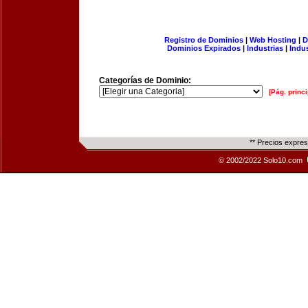
Registro de Dominios
|
Web Hosting
|
D
Dominios Expirados
|
Industrias
|
Indu
Categorías de Dominio:
[Pág. princi
** Precios expre
© 2002/2022 Solo10.com