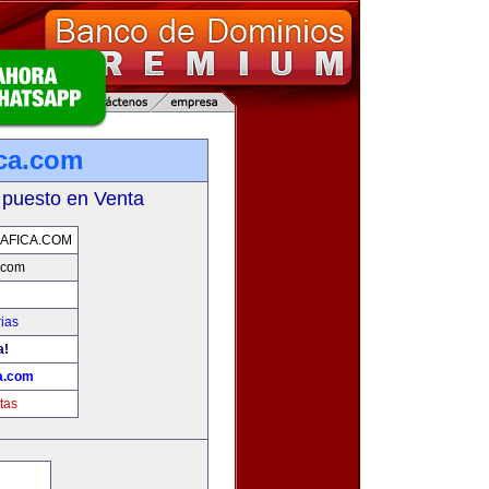
ica.com
 puesto en Venta
AFICA.COM
.com
ias
a!
a.com
tas