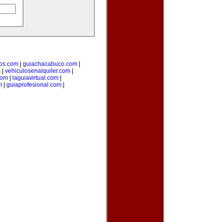
os.com
|
guiachacabuco.com
|
m
|
vehiculosenalquiler.com
|
com
|
laguiavirtual.com
|
m
|
guiaprofesional.com
|