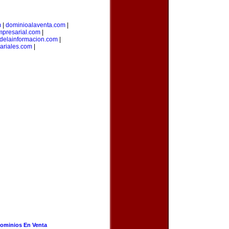
m
|
dominioalaventa.com
|
presarial.com
|
sdelainformacion.com
|
ariales.com
|
ominios En Venta