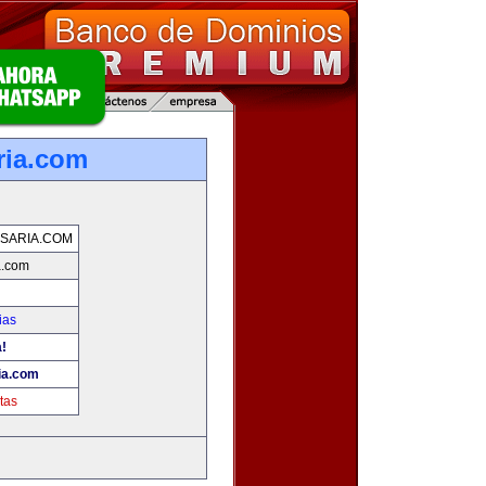
ria.com
SARIA.COM
a.com
ias
a!
ia.com
tas