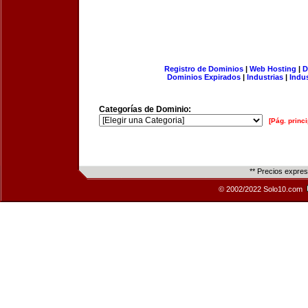
Registro de Dominios
|
Web Hosting
|
D
Dominios Expirados
|
Industrias
|
Indu
Categorías de Dominio:
[Pág. princi
** Precios expre
© 2002/2022 Solo10.com