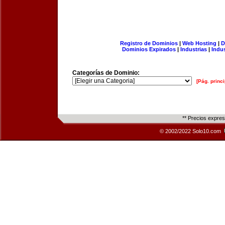
Registro de Dominios
|
Web Hosting
|
D
Dominios Expirados
|
Industrias
|
Indu
Categorías de Dominio:
[Pág. princi
** Precios expre
© 2002/2022 Solo10.com