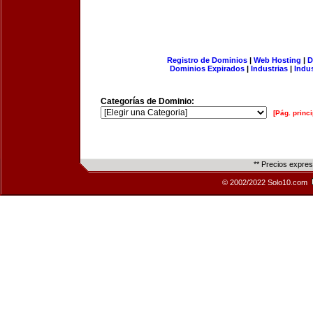
Registro de Dominios
|
Web Hosting
|
D
Dominios Expirados
|
Industrias
|
Indu
Categorías de Dominio:
[Pág. princi
** Precios expre
© 2002/2022 Solo10.com