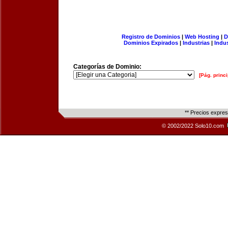
Registro de Dominios
|
Web Hosting
|
D
Dominios Expirados
|
Industrias
|
Indu
Categorías de Dominio:
[Pág. princi
** Precios expre
© 2002/2022 Solo10.com