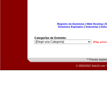
Registro de Dominios
|
Web Hosting
|
D
Dominios Expirados
|
Industrias
|
Indu
Categorías de Dominio:
[Pág. princi
** Precios expre
© 2002/2022 Solo10.com