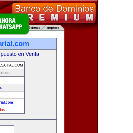
rial.com
 puesto en Venta
SARIAL.COM
al.com
s
ial.com
tas