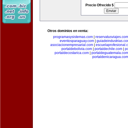
Precio Ofrecido $
Otros dominios en venta:
programasysistemas.com
|
reservatusviajes.co
eventosparaguay.com
|
guiadeindustrias.c
asociacionempresarial.com
|
escuelaprofesional.
portaldebolivia.com
|
portaldechile.com
|
p
portaldecostarica.com
|
portaldeguatemala.co
portaldenicaragua.co