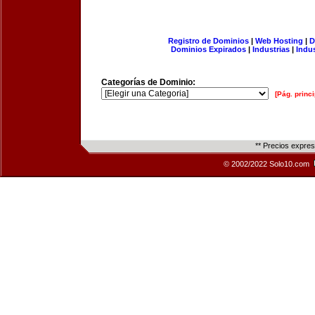
Registro de Dominios
|
Web Hosting
|
D
Dominios Expirados
|
Industrias
|
Indu
Categorías de Dominio:
[Pág. princi
** Precios expre
© 2002/2022 Solo10.com