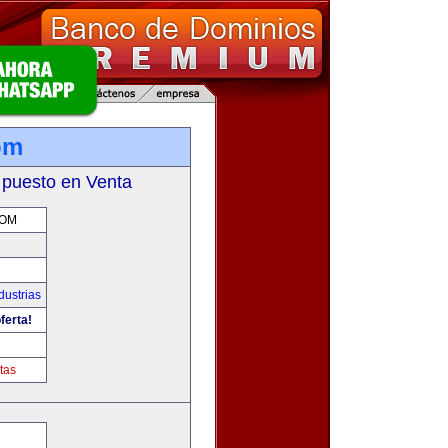
om
 puesto en Venta
COM
dustrias
ferta!
m
tas