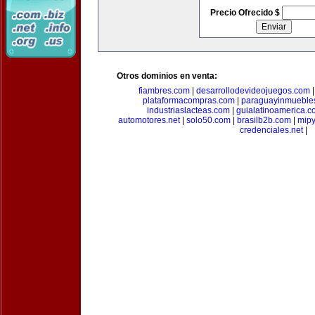
Precio Ofrecido $
Otros dominios en venta:
fiambres.com
|
desarrollodevideojuegos.com
plataformacompras.com
|
paraguayinmueble
industriaslacteas.com
|
guialatinoamerica.
automotores.net
|
solo50.com
|
brasilb2b.com
|
mip
credenciales.net
|