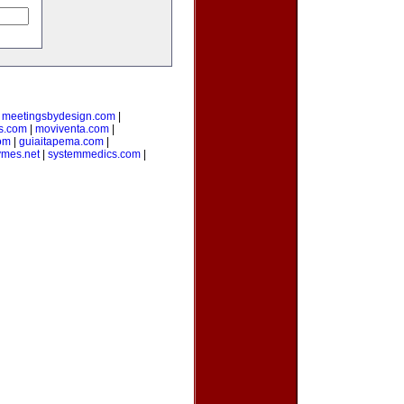
|
meetingsbydesign.com
|
s.com
|
moviventa.com
|
com
|
guiaitapema.com
|
ymes.net
|
systemmedics.com
|