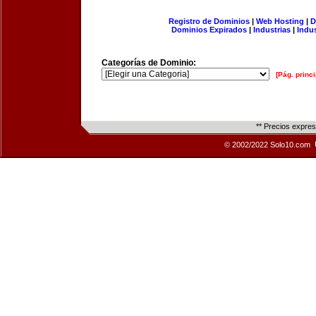
Registro de Dominios
|
Web Hosting
|
D
Dominios Expirados
|
Industrias
|
Indu
Categorías de Dominio:
[Pág. princi
** Precios expre
© 2002/2022 Solo10.com