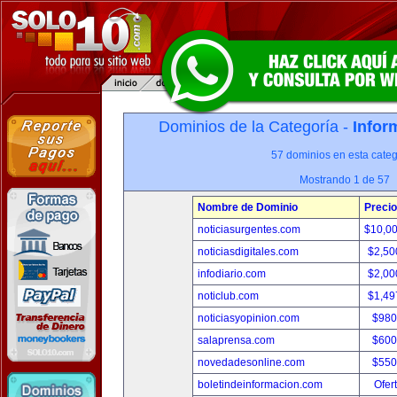
Dominios de la Categoría -
Infor
57 dominios en esta categ
Mostrando 1 de 57
Nombre de Dominio
Precio
noticiasurgentes.com
$10,0
noticiasdigitales.com
$2,50
infodiario.com
$2,00
noticlub.com
$1,49
noticiasyopinion.com
$980
salaprensa.com
$600
novedadesonline.com
$550
boletindeinformacion.com
Ofer