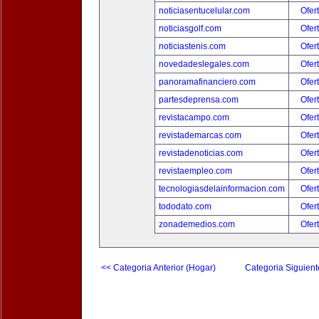
noticiasentucelular.com
Ofer
noticiasgolf.com
Ofer
noticiastenis.com
Ofer
novedadeslegales.com
Ofer
panoramafinanciero.com
Ofer
partesdeprensa.com
Ofer
revistacampo.com
Ofer
revistademarcas.com
Ofer
revistadenoticias.com
Ofer
revistaempleo.com
Ofer
tecnologiasdelainformacion.com
Ofer
tododato.com
Ofer
zonademedios.com
Ofer
<< Categoria Anterior (Hogar)
Categoria Siguient