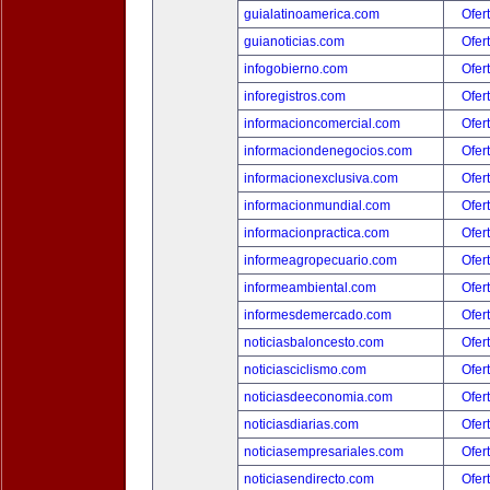
guialatinoamerica.com
Ofer
guianoticias.com
Ofer
infogobierno.com
Ofer
inforegistros.com
Ofer
informacioncomercial.com
Ofer
informaciondenegocios.com
Ofer
informacionexclusiva.com
Ofer
informacionmundial.com
Ofer
informacionpractica.com
Ofer
informeagropecuario.com
Ofer
informeambiental.com
Ofer
informesdemercado.com
Ofer
noticiasbaloncesto.com
Ofer
noticiasciclismo.com
Ofer
noticiasdeeconomia.com
Ofer
noticiasdiarias.com
Ofer
noticiasempresariales.com
Ofer
noticiasendirecto.com
Ofer