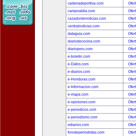
cadenadeportiva.com
Ofer
campoaldia.com
Ofer
cazadordenoticias.com
Ofer
centralnoticias.com
Ofer
dataguia.com
Ofer
diariodecocina.com
Ofer
diarioperu.com
Ofer
e-boletin.com
Ofer
e-Datos.com
Ofer
e-diarios.com
Ofer
e-Honduras.com
Ofer
e-Informacion.com
Ofer
e-mapa.com
Ofer
e-opiniones.com
Ofer
e-periodicos.com
Ofer
e-periodismo.com
Ofer
ediarios.com
Ofer
forodeperiodistas.com
Ofer