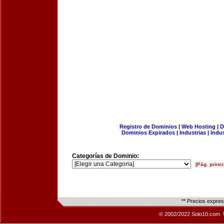
Registro de Dominios
|
Web Hosting
|
D
Dominios Expirados
|
Industrias
|
Indu
Categorías de Dominio:
[Pág. princi
** Precios expre
© 2002/2022 Solo10.com